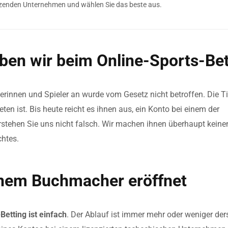
zenden Unternehmen und wählen Sie das beste aus.
ben wir beim Online-Sports-Bet
erinnen und Spieler an wurde vom Gesetz nicht betroffen. Die 
ten ist. Bis heute reicht es ihnen aus, ein Konto bei einem der
stehen Sie uns nicht falsch. Wir machen ihnen überhaupt keine
chtes.
inem Buchmacher eröffnet
Betting ist einfach
. Der Ablauf ist immer mehr oder weniger der