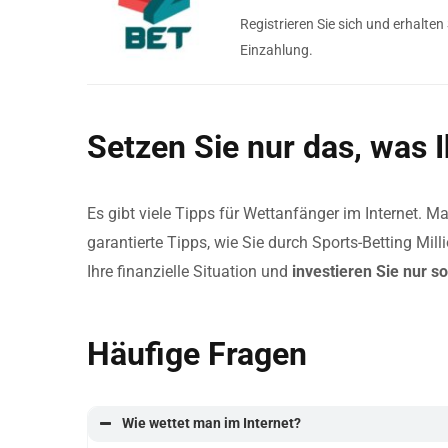
Registrieren Sie sich und erhalten
Einzahlung.
Setzen Sie nur das, was I
Es gibt viele Tipps für Wettanfänger im Internet. M
garantierte Tipps, wie Sie durch Sports-Betting Mil
Ihre finanzielle Situation und
investieren Sie nur so
Häufige Fragen
Wie wettet man im Internet?