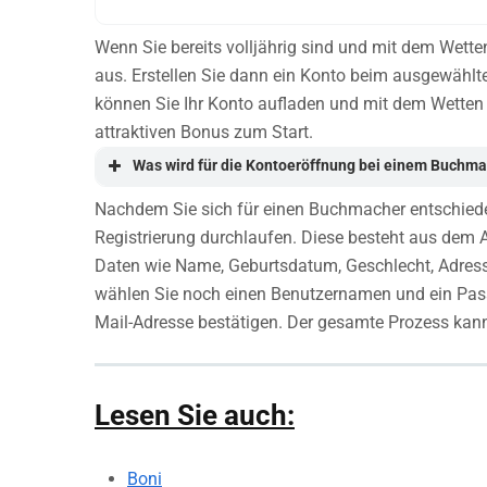
Wenn Sie bereits volljährig sind und mit dem Wet
aus. Erstellen Sie dann ein Konto beim ausgewähl
können Sie Ihr Konto aufladen und mit dem Wetten 
attraktiven Bonus zum Start.
Was wird für die Kontoeröffnung bei einem Buchma
Nachdem Sie sich für einen Buchmacher entschiede
Registrierung durchlaufen. Diese besteht aus dem A
Daten wie Name, Geburtsdatum, Geschlecht, Adres
wählen Sie noch einen Benutzernamen und ein Passw
Mail-Adresse bestätigen. Der gesamte Prozess kann 
Lesen Sie auch:
Boni