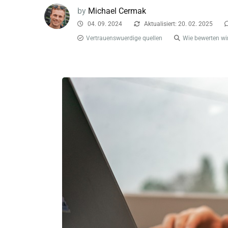
by
Michael Cermak
04. 09. 2024
Aktualisiert: 20. 02. 2025
Vertrauenswuerdige quellen
Wie bewerten wi