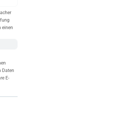
macher
üfung
h einen
hen
n Daten
re E-