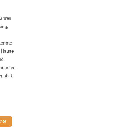
Jahren
ting,
konnte
 Hause
nd
ernehmen,
epublik
her