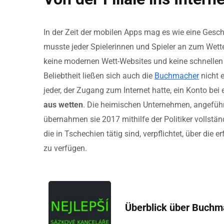
In der Zeit der mobilen Apps mag es wie eine Gesch
musste jeder Spielerinnen und Spieler an zum Wetten
keine modernen Wett-Websites und keine schnellen
Beliebtheit ließen sich auch die
Buchmacher
nicht 
jeder, der Zugang zum Internet hatte, ein Konto b
aus wetten
. Die heimischen Unternehmen, angefüh
übernahmen sie 2017 mithilfe der Politiker vollstän
die in Tschechien tätig sind, verpflichtet, über di
zu verfügen.
Überblick über Buchm