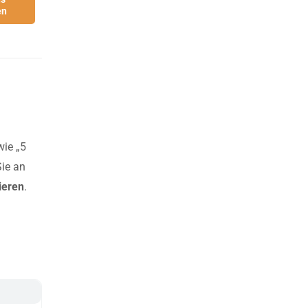
en
wie „5
Sie an
lieren
.